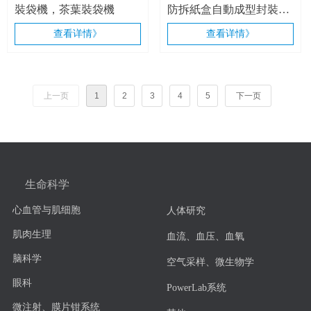
裝袋機，茶葉裝袋機
防拆紙盒自動成型封裝一
體機
查看详情》
查看详情》
上一页
1
2
3
4
5
下一页
生命科学
心血管与肌细胞
人体研究
肌肉生理
血流、血压、血氧
脑科学
空气采样、微生物学
眼科
PowerLab系统
微注射、膜片钳系统