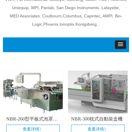
Uniequip, WPI, Panlab, San Diego Instruments, Lafayette,
MED Associates, Coulbourn,Columbus, Capintec, AMPI, Bio-
Logic,Phoenix,Ionoptix,Konigsberg...
NBR-260型平板式泡罩包
NBR-300枕式自動裝盒機
裝機+ZH-200高速自動裝
查看详情》
查看详情》