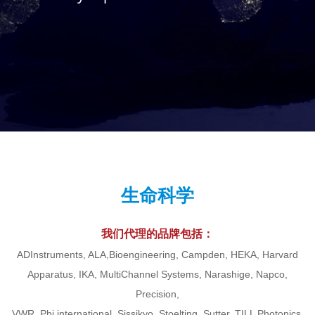
生命科学
我们代理的品牌包括：
ADInstruments, ALA,Bioengineering, Campden, HEKA, Harvard
Apparatus, IKA, MultiChannel Systems, Narashige, Napco,
Precision,
VWR, Pbi international, Sissikyo, Stoelting, Sutter, TILL Photonics,