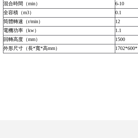
混合時間（
min
）
6-10
全容積（
m
3
）
0.1
筒體轉速（
r/min
）
12
電機功率（
kw
）
1.1
回轉高度（
mm
）
1500
外形尺寸（長
*
寬
*
高
mm
）
1702*600*