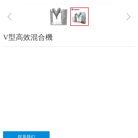
ꁆ
ꁇ
V型高效混合機
联系我们