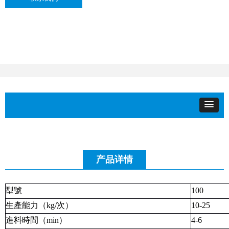
产品详情
型號
100
生產能力（
kg/
次）
10-25
進料時間（
min
）
4-6