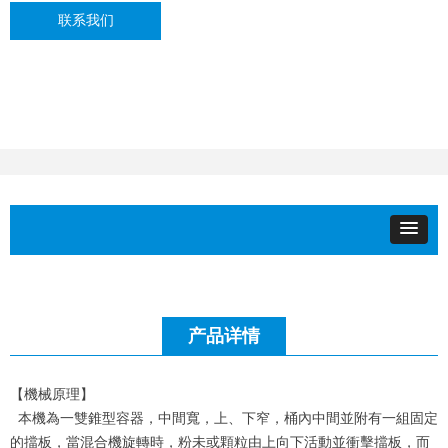
联系我们
产品详情
【機械原理】
本機為一雙錐型容器，中間寬，上、下窄，桶內中間並附有一組固定
的擋板，當混合機旋轉時，粉未或顆粒由上向下活動並衝擊擋板，而