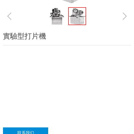
ꁆ
ꁇ
實驗型打片機
联系我们