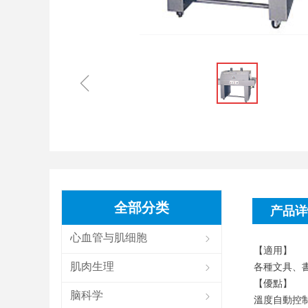
ꁆ
全部分类
产品详
心血管与肌细胞
ꁇ
【適用】
肌肉生理
各種文具、
ꁇ
【優點】
脑科学
ꁇ
溫度自動控制