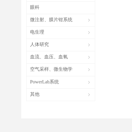
眼科
微注射、膜片钳系统
ꁇ
电生理
ꁇ
人体研究
ꁇ
血流、血压、血氧
ꁇ
空气采样、微生物学
ꁇ
PowerLab系统
ꁇ
其他
ꁇ