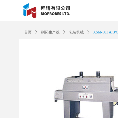
Control Render Error!ControlType:productSlideBind,StyleNam
首页
ꄲ
制药生产线
ꄲ
包装机械
ꄲ
ASM-501 A/