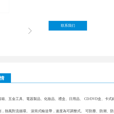
联系我们
ꁇ
情
書籍、五金工具、電器製品、化妝品、禮盒、日用品、 CD/DVD盒、卡
，熱風對流循環。 滾筒式輸送帶，速度為可調整式。 可防塵、防潮、防盜之