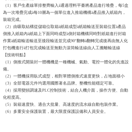
（1）客戶生產線單排整齊輸入à通過理料平臺將產品進行堆疊，每5盒
為一次堆疊完成à每10層為一個單位進入推箱機構à產品推入紙箱內，
裝箱完成。
（2）由吸取結構從儲箱位取箱à紙箱成型à紙箱輸送至裝箱位置à產品
側推入紙箱內à紙箱上下面同時成型à側封箱機構同時對紙箱進行封箱
作業à紙箱輸送輸送至後段輸送並完成90°翻轉à翻轉完成後再由無人化
打包機進行à打包完成輸送至無動力滾筒輸送線由人工搬離輸送線
【技術特點】
（1）側推式開裝封一體機機是一種機械、氣動、電控一體化的先進設
備。
（2）一體機採用臥式成型，相對單體側推式速度更快，占地面積小
（3）全部電器元件均選用國際著名品牌。整機性能穩定可靠。
（4）採用變頻調速及PLC控制技術，結合人機介面，操作方便、自動
化程度高。
（5）裝箱速度快、適合大批量、高速度的流水線自動包裝作業。
（6）多重安全保護裝置，最大限度保護設備和人員安全。