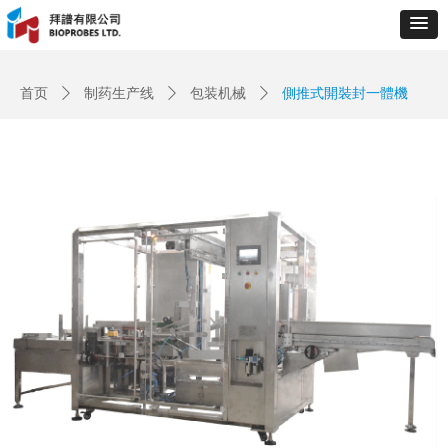
Control Render
Error!ControlType:productSlideBind,StyleName:Style1,ColorName:Item0,Message:
ControlType:productSlideBind Error:未将对象引用设置到对象的实例。
首页
ꄲ
制药生产线
ꄲ
包装机械
ꄲ
側推式開裝封一體機