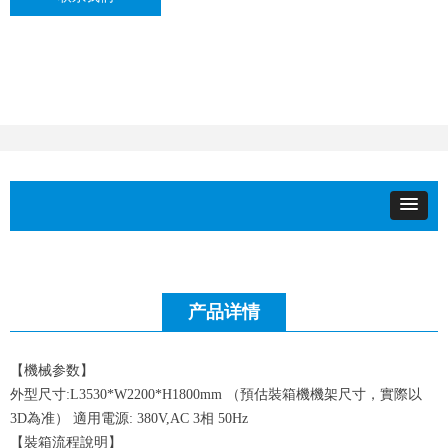
产品详情
【機械参数】
外型尺寸:L3530*W2200*H1800mm （預估裝箱機機架尺寸，實際以
3D為准） 適用電源: 380V,AC 3相 50Hz
【裝箱流程說明】