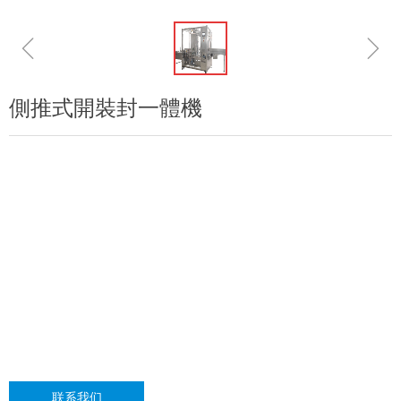
ꁆ
ꁇ
側推式開裝封一體機
联系我们