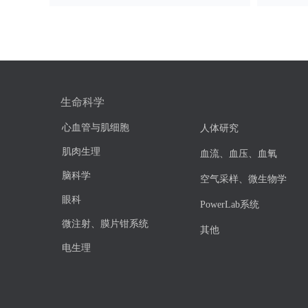
生命科学
心血管与肌细胞
人体研究
肌肉生理
血流、血压、血氧
脑科学
空气采样、微生物学
眼科
PowerLab系统
微注射、膜片钳系统
其他
电生理