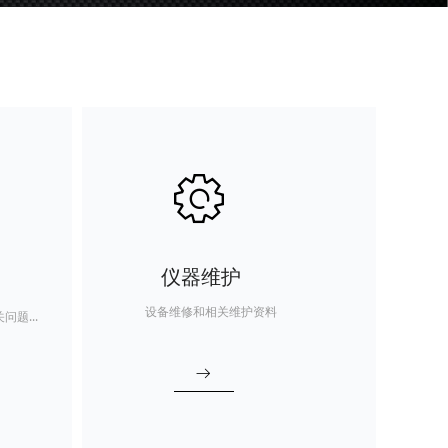
ꂉ
仪器维护
设备维修和相关维护资料
题...
ꁹ