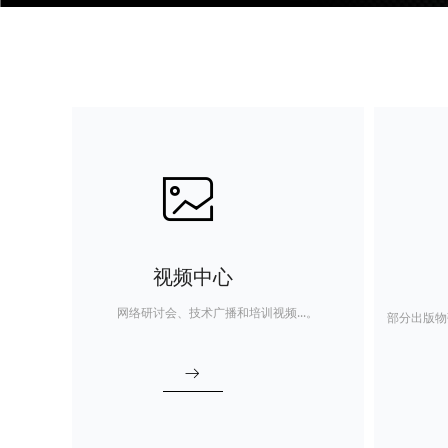
ꂈ
视频中心
网络研讨会、技术广播和培训视频...。
部分出版物强
ꁹ