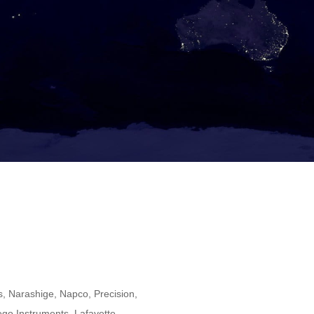
 Narashige, Napco, Precision,
ego Instruments, Lafayette,