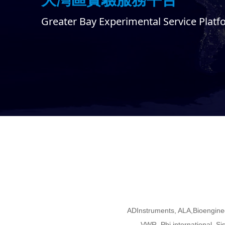
Greater Bay Experimental Service Plat
ADInstruments, ALA,Bioengine
VWR, Pbi international, Si