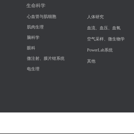
生命科学
心血管与肌细胞
人体研究
肌肉生理
血流、血压、血氧
脑科学
空气采样、微生物学
眼科
PowerLab系统
微注射、膜片钳系统
其他
电生理