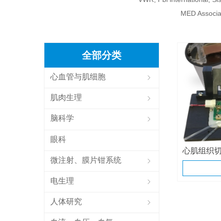
MED Associat
全部分类
心血管与肌细胞
ꁇ
肌肉生理
ꁇ
脑科学
ꁇ
眼科
心肌组织
微注射、膜片钳系统
ꁇ
电生理
ꁇ
人体研究
ꁇ