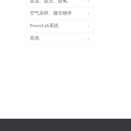
血流、血压、血氧
ꁇ
空气采样、微生物学
ꁇ
PowerLab系统
ꁇ
其他
ꁇ