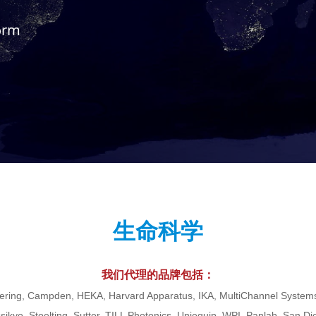
form
生命科学
我们代理的品牌包括：
ering, Campden, HEKA, Harvard Apparatus, IKA, MultiChannel Systems,
ssikyo, Stoelting, Sutter, TILL Photonics, Uniequip, WPI, Panlab, San Di