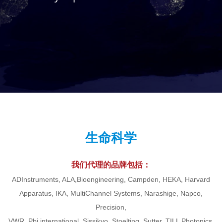
生命科学
我们代理的品牌包括：
ADInstruments, ALA,Bioengineering, Campden, HEKA, Harvard
Apparatus, IKA, MultiChannel Systems, Narashige, Napco,
Precision,
VWR, Pbi international, Sissikyo, Stoelting, Sutter, TILL Photonics,